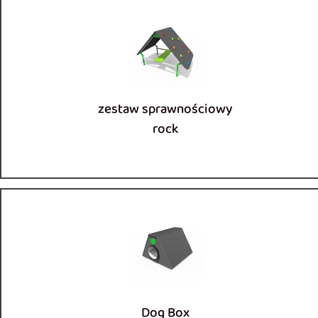
zestaw sprawnościowy
rock
Dog Box