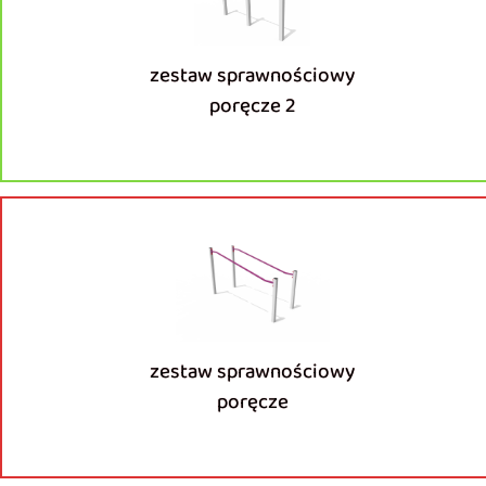
zestaw sprawnościowy
poręcze 2
zestaw sprawnościowy
poręcze