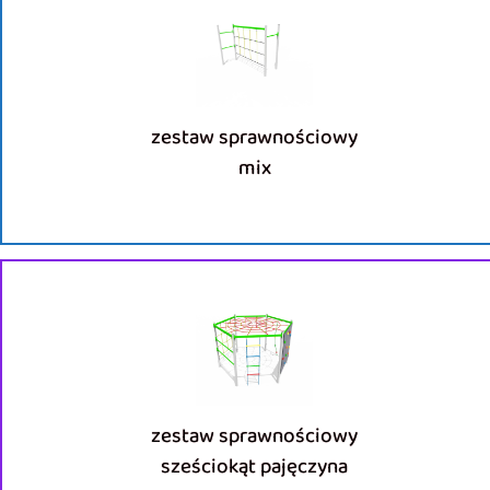
zestaw sprawnościowy
mix
zestaw sprawnościowy
sześciokąt pajęczyna