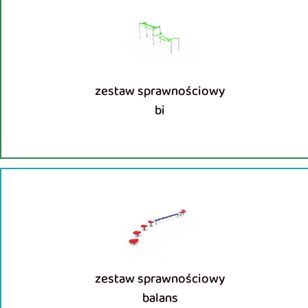
zestaw sprawnościowy
bi
zestaw sprawnościowy
balans