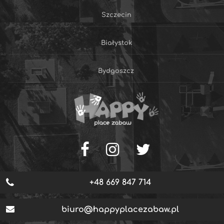
Szczecin
Białystok
Bydgoszcz
+48 669 847 714
biuro@happyplacezabaw.pl