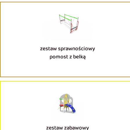
zestaw sprawnościowy
pomost z belką
zestaw zabawowy