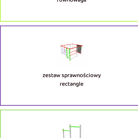
równowaga
zestaw sprawnościowy
rectangle