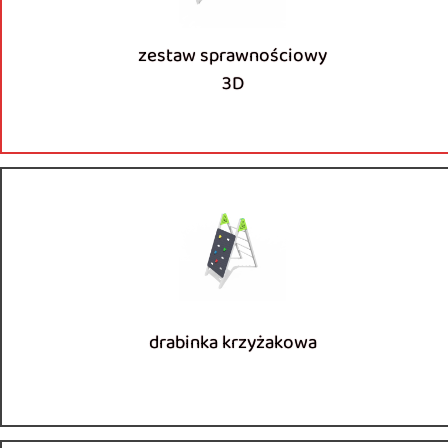
zestaw sprawnościowy
3D
drabinka krzyżakowa