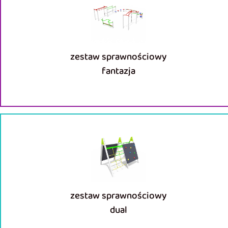
zestaw sprawnościowy
fantazja
zestaw sprawnościowy
dual