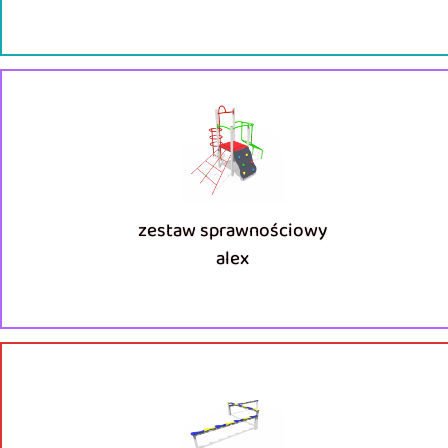
zestaw sprawnościowy
alex