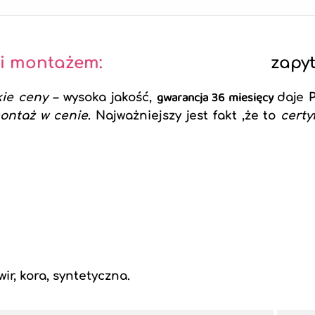
 i montażem:
zapyt
gwarancja 36 miesięcy
kie ceny
–
wysoka jakość,
daje 
ontaż w cenie
. Najważniejszy jest fakt ,że to
cert
r, kora, syntetyczna.