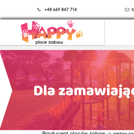
+48 669 847 714
Dla zamawiają
zestaw sp
Producent placów zabaw
->