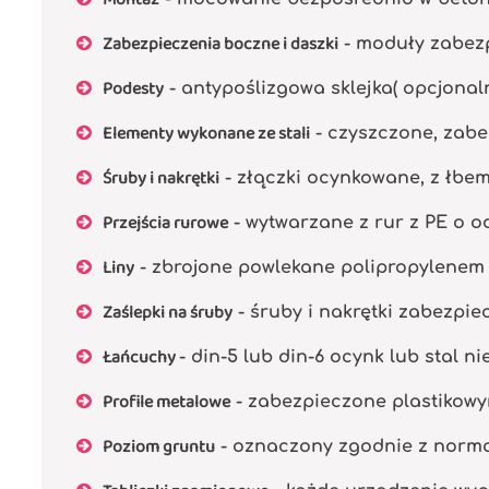
Zabezpieczenia boczne i daszki
- moduły zabezp
Podesty
- antypoślizgowa sklejka( opcjonal
Elementy wykonane ze stali
- czyszczone, zabe
Śruby i nakrętki
- złączki ocynkowane, z łbe
Przejścia rurowe
- wytwarzane z rur z PE o od
Liny
- zbrojone powlekane polipropylenem 
Zaślepki na śruby
- śruby i nakrętki zabezpi
Łańcuchy
- din-5 lub din-6 ocynk lub stal n
Profile metalowe
- zabezpieczone plastikowy
Poziom gruntu
- oznaczony zgodnie z normą P