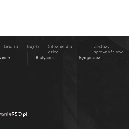
Linaria
Bujaki
Siłownie dla
Zestawy
dzieci
sprawnościowe
zecin
Białystok
Bydgoszcz
wanie
RSO.pl