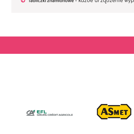
Tabliczki znamionowe
- każde urządzenie wyp