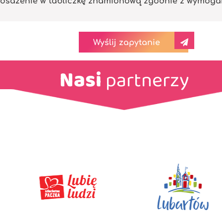
osażenie w tabliczkę znamionową zgodnie z wymogami 
Wyślij zapytanie
Nasi
partnerzy