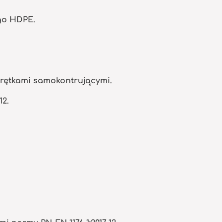
go HDPE.
krętkami samokontrującymi.
12.