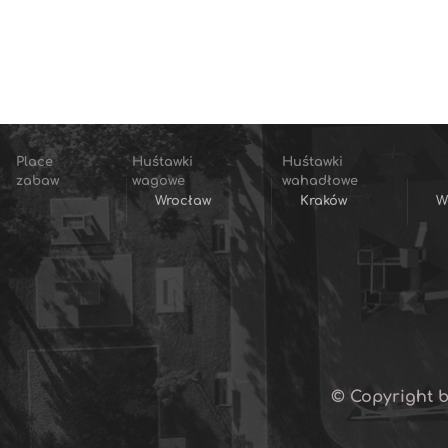
Place
Huśtawki
Huśtawki
zabaw
wagowe
wahadłowe
Wrocław
Kraków
W
© Copyright b