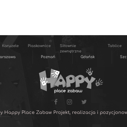
Karuzele
Piaskownice
Siłownie
Tablice
zewnętrzne
arszawa
Poznań
Gdańsk
Szc
y Happy Place Zabaw Projekt, realizacja i pozycjono