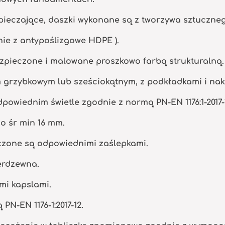
ieczające, daszki wykonane są z tworzywa sztuczne
nie z antypoślizgowe HDPE ).
zpieczone i malowane proszkowo farbą strukturalną.
m grzybkowym lub sześciokątnym, z podkładkami i na
powiednim świetle zgodnie z normą PN-EN 1176:1-2017-
o śr min 16 mm.
eczone są odpowiednimi zaślepkami.
ierdzewna.
mi kapslami.
N-EN 1176-1:2017-12.