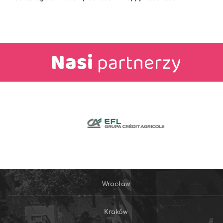
Nasi
partnerzy
Wrocław
Kraków