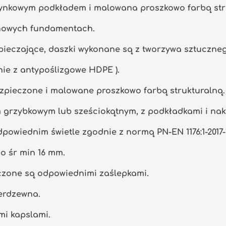
cynkowym podkładem i malowana proszkowo farbą str
nowych fundamentach.
ieczające, daszki wykonane są z tworzywa sztuczne
nie z antypoślizgowe HDPE ).
zpieczone i malowane proszkowo farbą strukturalną.
m grzybkowym lub sześciokątnym, z podkładkami i na
powiednim świetle zgodnie z normą PN-EN 1176:1-2017-
o śr min 16 mm.
eczone są odpowiednimi zaślepkami.
ierdzewna.
mi kapslami.