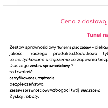
Cena z dostawą
Tunel n
Tunel na plac zabaw
Zestaw sprawnościowy
– cieka
jakości naszego produktu.Dodatkowo
to
certyfikowane urządzenia
co zapewnia bezp
zestaw sprawnościowy
Dlaczego
?
to trwałość
certyfikowane urządzenia
bezpieczeństwo.
Zestaw sprawnościowy
plac zabaw
wzbogaci twój
.
Zyskaj
rabaty.