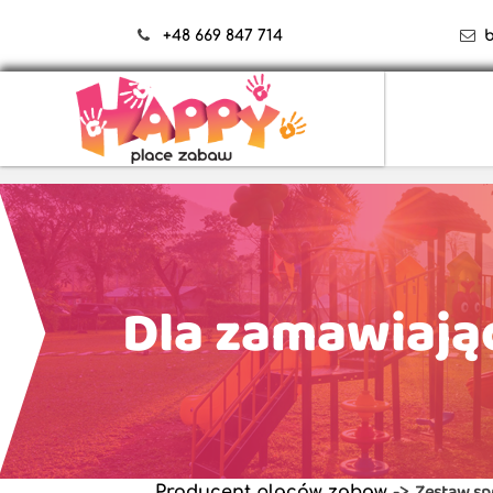
+48 669 847 714
Dla zamawiają
Zestaw sp
Producent placów zabaw
->