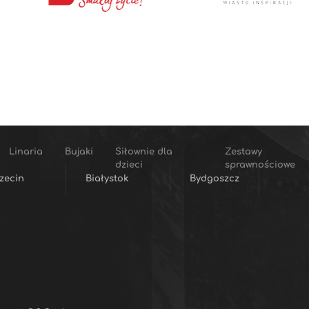
Linaria
Bujaki
Siłownie dla
Zestawy
dzieci
sprawnościowe
zecin
Białystok
Bydgoszcz