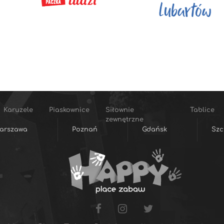
Karuzele
Piaskownice
Siłownie
Tablice
zewnętrzne
arszawa
Poznań
Gdańsk
Szc