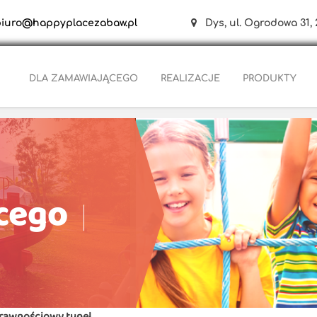
biuro@happyplacezabaw.pl
Dys, ul. Ogrodowa 31, 
DLA ZAMAWIAJĄCEGO
REALIZACJE
PRODUKTY
cego
rawnościowy tunel