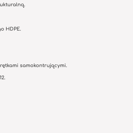
ukturalną.
go HDPE.
krętkami samokontrującymi.
12.