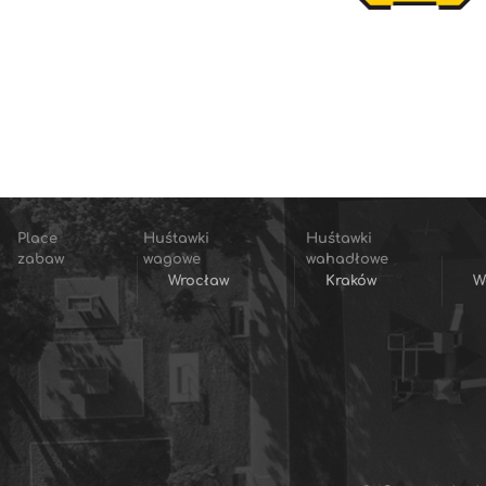
Place
Huśtawki
Huśtawki
zabaw
wagowe
wahadłowe
Wrocław
Kraków
W