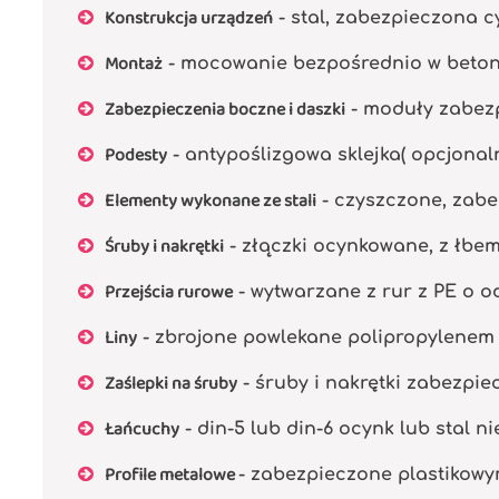
Konstrukcja urządzeń
- stal, zabezpieczona 
Montaż
- mocowanie bezpośrednio w beto
Zabezpieczenia boczne i daszki
- moduły zabezp
Podesty
- antypoślizgowa sklejka( opcjonal
Elementy wykonane ze stali
- czyszczone, zabe
Śruby i nakrętki
- złączki ocynkowane, z łbe
Przejścia rurowe
- wytwarzane z rur z PE o od
Liny
- zbrojone powlekane polipropylenem 
Zaślepki na śruby
- śruby i nakrętki zabezpi
Łańcuchy
- din-5 lub din-6 ocynk lub stal n
Profile metalowe
- zabezpieczone plastikowy