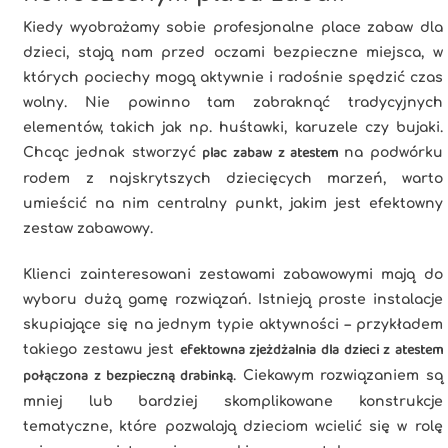
Kiedy wyobrażamy sobie profesjonalne place zabaw dla
dzieci, stają nam przed oczami bezpieczne miejsca, w
których pociechy mogą aktywnie i radośnie spędzić czas
wolny. Nie powinno tam zabraknąć tradycyjnych
elementów, takich jak np. huśtawki, karuzele czy bujaki.
plac zabaw z atestem
Chcąc jednak stworzyć
na podwórku
rodem z najskrytszych dziecięcych marzeń, warto
umieścić na nim centralny punkt, jakim jest efektowny
zestaw zabawowy.
Klienci zainteresowani zestawami zabawowymi mają do
wyboru dużą gamę rozwiązań. Istnieją proste instalacje
skupiające się na jednym typie aktywności – przykładem
efektowna zjeżdżalnia dla dzieci z atestem
takiego zestawu jest
połączona z bezpieczną drabinką
. Ciekawym rozwiązaniem są
mniej lub bardziej skomplikowane konstrukcje
tematyczne, które pozwalają dzieciom wcielić się w rolę