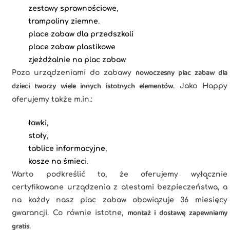
zestawy sprawnościowe
,
trampoliny ziemne
.
place zabaw dla przedszkoli
place zabaw plastikowe
zjeżdżalnie na plac zabaw
nowoczesny plac zabaw dla
Poza urządzeniami do zabawy
dzieci tworzy wiele innych istotnych elementów
. Jako Happy
oferujemy także m.in.:
ławki
,
stoły
,
tablice informacyjne
,
kosze na śmieci
.
Warto podkreślić to, że oferujemy wyłącznie
certyfikowane urządzenia z atestami bezpieczeństwa, a
na każdy nasz plac zabaw obowiązuje 36 miesięcy
montaż i dostawę zapewniamy
gwarancji. Co równie istotne,
gratis
.