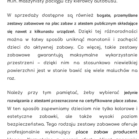
m.in. maszynisty pociągu czy kierowcy autobusu.
bogate, przemyślane
W sprzedaży dostępne są również
zestawy zabawowe na plac zabaw z atestem publicznym składające
się nawet z kilkunastu urządzeń
. Dzięki tej różnorodności
można w łatwy sposób uniknąć monotonii i zachęcić
dzieci do aktywnej zabawy. Co więcej, takie zestawy
zabawowe gwarantują maksymalne wykorzystanie
przestrzeni – dzięki nim na stosunkowo niewielkiej
powierzchni jest w stanie bawić się wiele maluchów na
raz.
jedynie
Należy przy tym pamiętać, żeby wybierać
rozwiązania z atestami przeznaczone na certyfikowane place zabaw
.
W ten sposób zapewniamy dzieciom nie tylko kolorowe i
estetyczne zabawki, ale także wysoki poziom
bezpieczeństwa. Tego rodzaju zestawy zabawowe oferuje
profesjonalnie wykonujący
place zabaw producent