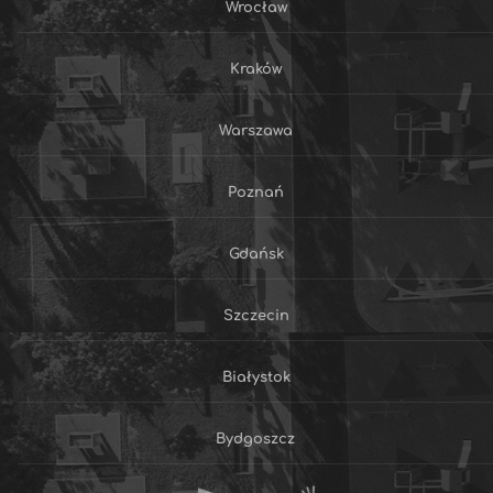
Wrocław
Kraków
Warszawa
Poznań
Gdańsk
Szczecin
Białystok
Bydgoszcz