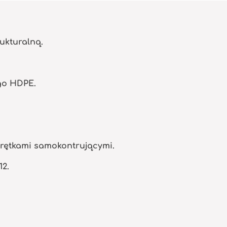
ukturalną.
go HDPE.
krętkami samokontrującymi.
12.