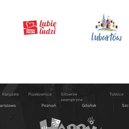
Karuzele
Piaskownice
Siłownie
Tablice
zewnętrzne
arszawa
Poznań
Gdańsk
Szc