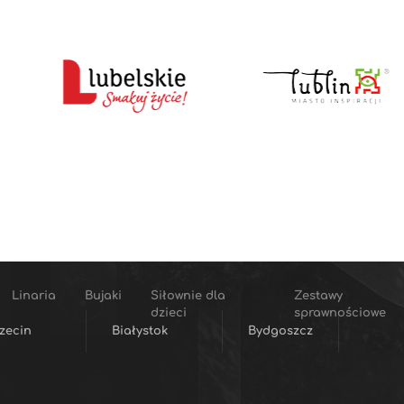
Linaria
Bujaki
Siłownie dla
Zestawy
dzieci
sprawnościowe
zecin
Białystok
Bydgoszcz