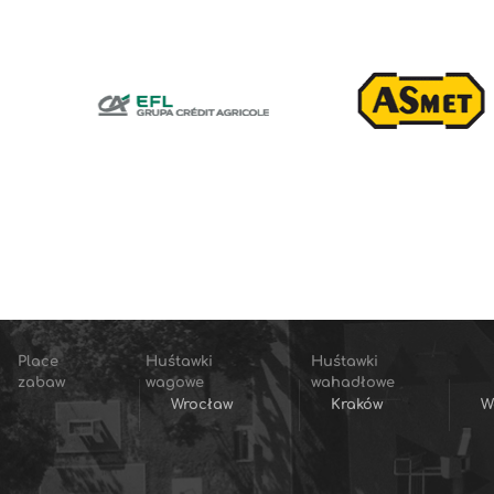
Place
Huśtawki
Huśtawki
zabaw
wagowe
wahadłowe
Wrocław
Kraków
W