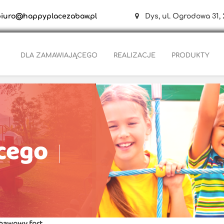
biuro@happyplacezabaw.pl
Dys, ul. Ogrodowa 31, 
DLA ZAMAWIAJĄCEGO
REALIZACJE
PRODUKTY
cego
bawowy fort