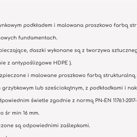
cynkowym podkładem i malowana proszkowo farbą str
nowych fundamentach.
ieczające, daszki wykonane są z tworzywa sztuczne
nie z antypoślizgowe HDPE ).
zpieczone i malowane proszkowo farbą strukturalną.
m grzybkowym lub sześciokątnym, z podkładkami i na
powiednim świetle zgodnie z normą PN-EN 1176:1-2017-
o śr min 16 mm.
eczone są odpowiednimi zaślepkami.