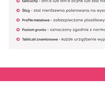
Łańcuchy
- din-5 lub din-6 ocynk lub stal n
Ślizg
- stal nierdzewna polerowana na wyso
Profile metalowe
- zabezpieczone plastikowy
Poziom gruntu
- oznaczony zgodnie z normą P
Tabliczki znamionowe
- każde urządzenie wyp