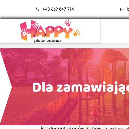
+48 669 847 714
Dla zamawiają
zestaw za
Producent placów zabaw
->