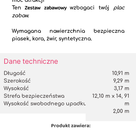
moc atrakcji
Zestaw zabawowy
Ten
wzbogaci twój
plac
zabaw.
Wymagana nawierzchnia bezpieczna
piasek, kora, żwir, syntetyczna.
Dane techniczne
Długość
10,91 m
Szerokość
9,29 m
Wysokość
3,17 m
Strefa bezpieczeństwa
12,10 m x 14, 91
Wysokość swobodnego upadku
m
2,00 m
Produkt zawiera: