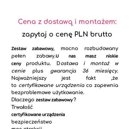
Cena z dostawą i montażem:
zapytaj o cenę PLN brutto
Zestaw zabawowy
, mocno rozbudowany
U nas masz
niskie
pełen zabawy.
ceny
produktu. D
ostawa i montaż w
cenie
plus
gwarancja 36 miesięcy
.
Najważniejszy jest fakt ,że
to
certyfikowane urządzenia
co zapewnia
bezproblemowe użytkowanie.
zestaw zabawowy
Dlaczego
?
Trwałość
certyfikowane urządzenia
bezpieczeństwo