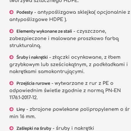
tworzywa sztucznego HDPE.
Podesty
- antypoślizgowa sklejka( opcjonalnie z
antypoślizgowe HDPE ).
Elementy wykonane ze stali
- czyszczone,
zabezpieczone i malowane proszkowo farbą
strukturalną.
Śruby i nakrętki
- złączki ocynkowane, z łbem
grzybkowym lub sześciokątnym, z podkładkami i
nakrętkami samokontrującymi.
Przejścia rurowe
- wytwarzane z rur z PE o
odpowiednim świetle zgodnie z normą PN-EN
1176:1-2017-12.
Liny
- zbrojone powlekane polipropylenem o śr
min 16 mm.
Zaślepki na śruby
- śruby i nakrętki