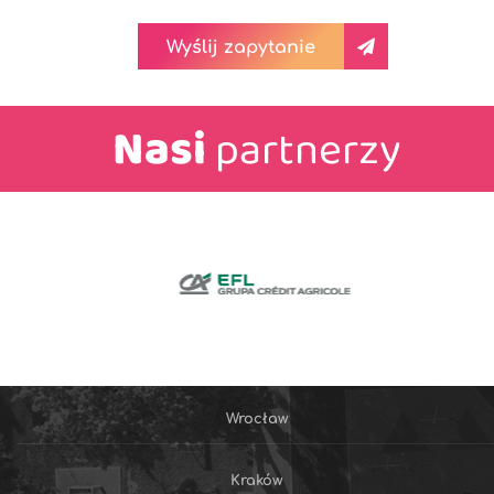
Wyślij zapytanie
Nasi
partnerzy
Wrocław
Kraków