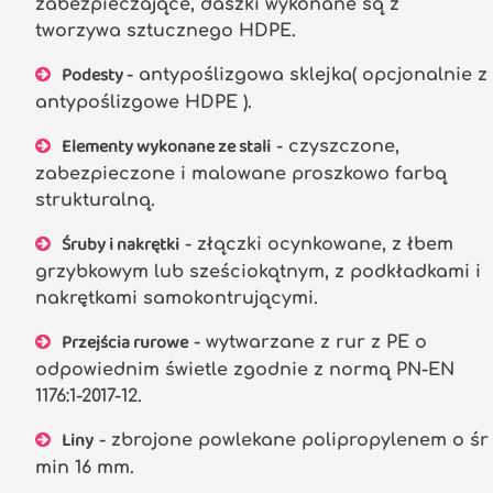
zabezpieczające, daszki wykonane są z
tworzywa sztucznego HDPE.
Podesty
- antypoślizgowa sklejka( opcjonalnie z
antypoślizgowe HDPE ).
Elementy wykonane ze stali
- czyszczone,
zabezpieczone i malowane proszkowo farbą
strukturalną.
Śruby i nakrętki
- złączki ocynkowane, z łbem
grzybkowym lub sześciokątnym, z podkładkami i
nakrętkami samokontrującymi.
Przejścia rurowe
- wytwarzane z rur z PE o
odpowiednim świetle zgodnie z normą PN-EN
1176:1-2017-12.
Liny
- zbrojone powlekane polipropylenem o śr
min 16 mm.