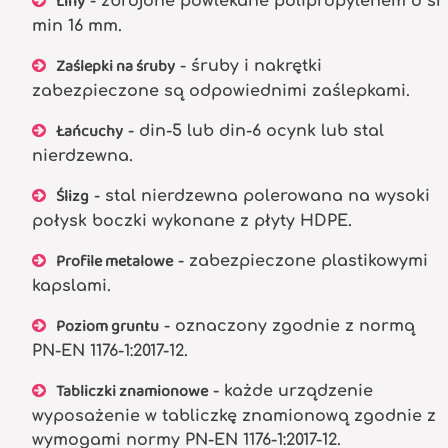
Liny
- zbrojone powlekane polipropylenem o śr
min 16 mm.
Zaślepki na śruby
- śruby i nakrętki
zabezpieczone są odpowiednimi zaślepkami.
Łańcuchy
- din-5 lub din-6 ocynk lub stal
nierdzewna.
Ślizg
- stal nierdzewna polerowana na wysoki
połysk boczki wykonane z płyty HDPE.
Profile metalowe
- zabezpieczone plastikowymi
kapslami.
Poziom gruntu
- oznaczony zgodnie z normą
PN-EN 1176-1:2017-12.
Tabliczki znamionowe
- każde urządzenie
wyposażenie w tabliczkę znamionową zgodnie z
wymogami normy PN-EN 1176-1:2017-12.