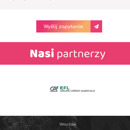
Wyślij zapytanie
Nasi
partnerzy
Wrocław