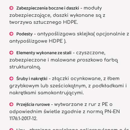
Zabezpieczenia boczne i daszki
- moduły
zabezpieczające, daszki wykonane są z
tworzywa sztucznego HDPE.
Podesty
- antypoślizgowa sklejka( opcjonalnie z
antypoślizgowe HDPE ).
Elementy wykonane ze stali
- czyszczone,
zabezpieczone i malowane proszkowo farbą
strukturalną.
Śruby i nakrętki
- złączki ocynkowane, z łbem
grzybkowym lub sześciokątnym, z podkładkami i
nakrętkami samokontrującymi.
Przejścia rurowe
- wytwarzane z rur z PE o
odpowiednim świetle zgodnie z normą PN-EN
1176:1-2017-12.