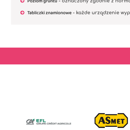
Poziom gruntu
- oznaczony zgodnie z normą P
Tabliczki znamionowe
- każde urządzenie wyp