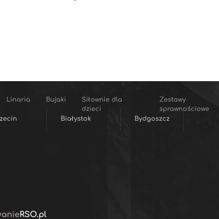
Linaria
Bujaki
Siłownie dla
Zestawy
dzieci
sprawnościowe
zecin
Białystok
Bydgoszcz
wanie
RSO.pl