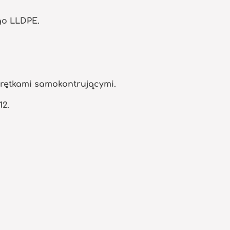
go LLDPE.
krętkami samokontrującymi.
12.