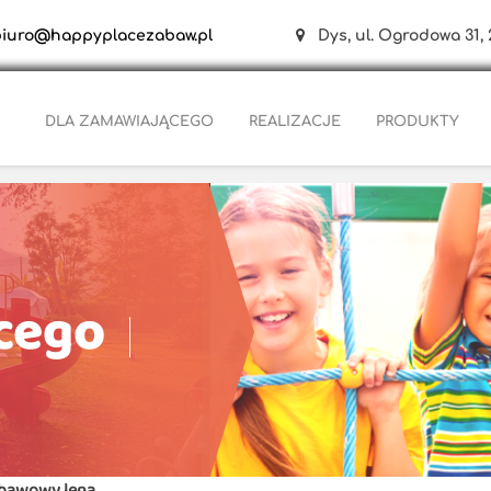
biuro@happyplacezabaw.pl
Dys, ul. Ogrodowa 31, 
DLA ZAMAWIAJĄCEGO
REALIZACJE
PRODUKTY
cego
bawowy lena