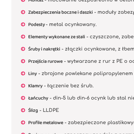
Montaż
Zabezpieczenia boczne i daszki
- moduły zabezp
Podesty
- metal ocynkowany.
Elementy wykonane ze stali
- czyszczone, zabe
Śruby i nakrętki
- złączki ocynkowane, z łbe
Przejścia rurowe
- wytwarzane z rur z PE o od
Liny
- zbrojone powlekane polipropylenem 
Klamry
- łączenie bez śrub.
Łańcuchy
- din-5 lub din-6 ocynk lub stal n
Ślizg
- LLDPE
Profile metalowe
- zabezpieczone plastikowy