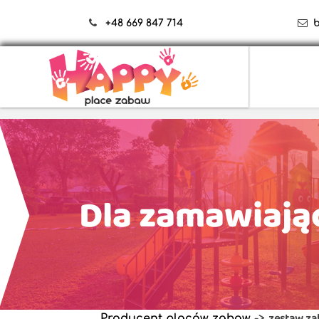
+48 669 847 714
Dla zamawiają
zestaw za
Producent placów zabaw
->