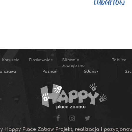
Karuzele
Piaskownice
Siłownie
Tablice
zewnętrzne
arszawa
Poznań
Gdańsk
Szc
y Happy Place Zabaw Projekt, realizacja i pozycjono