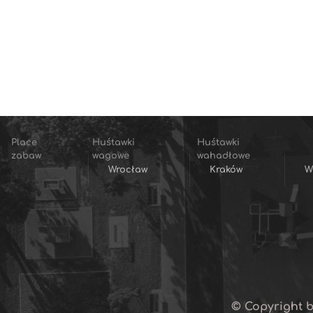
Place
Huśtawki
Huśtawki
zabaw
wagowe
wahadłowe
Wrocław
Kraków
W
© Copyright b