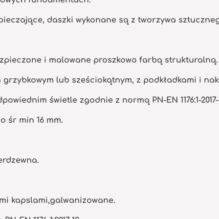
ieczające, daszki wykonane są z tworzywa sztuczne
zpieczone i malowane proszkowo farbą strukturalną.
m grzybkowym lub sześciokątnym, z podkładkami i na
powiednim świetle zgodnie z normą PN-EN 1176:1-2017-
o śr min 16 mm.
ierdzewna.
mi kapslami,galwanizowane.