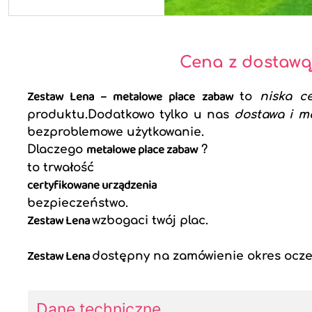
Cena z dostawą
Zestaw Lena – metalowe place zabaw
to
niska c
produktu.Dodatkowo tylko u nas
dostawa i m
bezproblemowe użytkowanie.
metalowe place zabaw
Dlaczego
?
to trwałość
certyfikowane urządzenia
bezpieczeństwo.
Zestaw Lena
wzbogaci twój plac.
Zestaw Lena
dostępny na zamówienie okres ocze
Dane techniczne