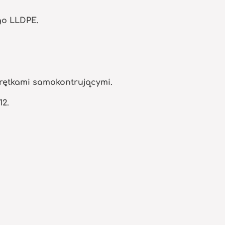
go LLDPE.
krętkami samokontrującymi.
12.