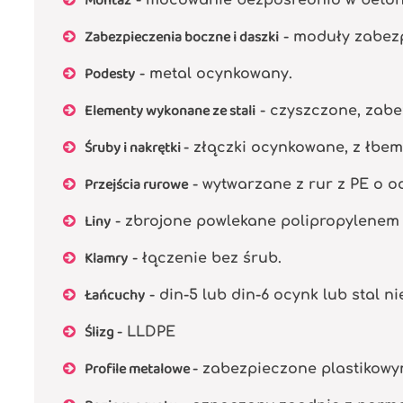
Montaż
Zabezpieczenia boczne i daszki
- moduły zabezp
Podesty
- metal ocynkowany.
Elementy wykonane ze stali
- czyszczone, zabe
Śruby i nakrętki
- złączki ocynkowane, z łbe
Przejścia rurowe
- wytwarzane z rur z PE o od
Liny
- zbrojone powlekane polipropylenem 
Klamry
- łączenie bez śrub.
Łańcuchy
- din-5 lub din-6 ocynk lub stal n
Ślizg
- LLDPE
Profile metalowe
- zabezpieczone plastikowy