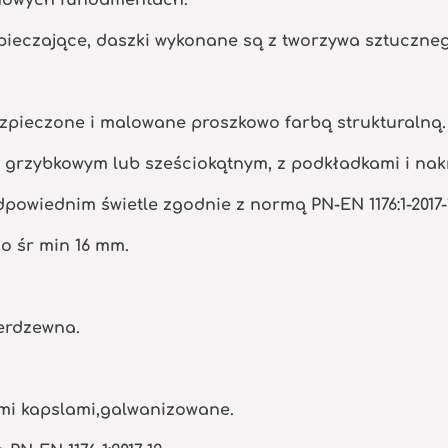
ieczające, daszki wykonane są z tworzywa sztuczne
zpieczone i malowane proszkowo farbą strukturalną.
m grzybkowym lub sześciokątnym, z podkładkami i na
powiednim świetle zgodnie z normą PN-EN 1176:1-2017-
o śr min 16 mm.
ierdzewna.
mi kapslami,galwanizowane.