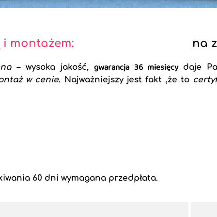
 i montażem:
na 
gwarancja 36 miesięcy
ena –
wysoka jakość,
daje P
ontaż w cenie
. Najważniejszy jest fakt ,że to
certy
kiwania 60 dni wymagana przedpłata.