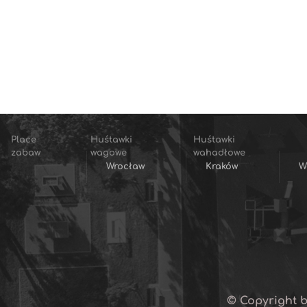
Place
Huśtawki
Huśtawki
zabaw
wagowe
wahadłowe
Wrocław
Kraków
W
© Copyright b