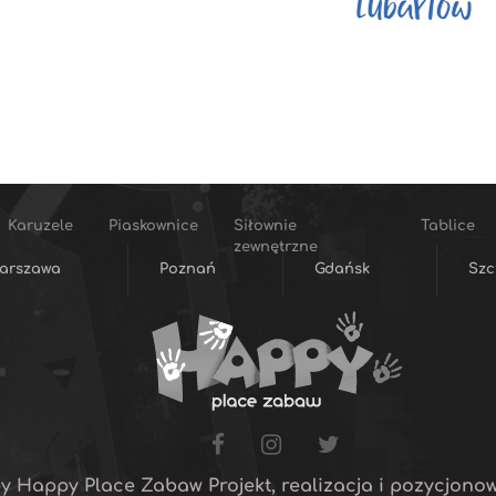
Karuzele
Piaskownice
Siłownie
Tablice
zewnętrzne
arszawa
Poznań
Gdańsk
Szc
y Happy Place Zabaw Projekt, realizacja i pozycjono