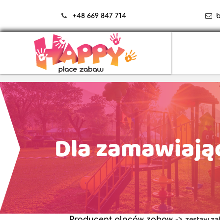
+48 669 847 714
Dla zamawiają
zestaw za
Producent placów zabaw
->