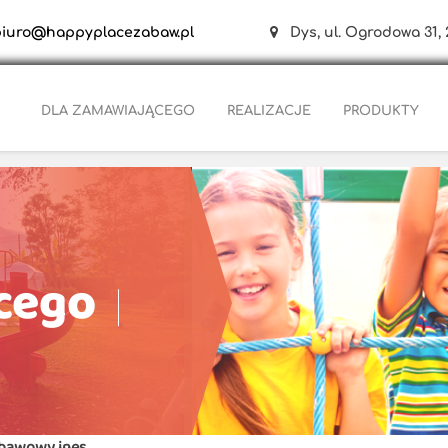
biuro@happyplacezabaw.pl
Dys, ul. Ogrodowa 31, 
DLA ZAMAWIAJĄCEGO
REALIZACJE
PRODUKTY
cego
bawowy ines