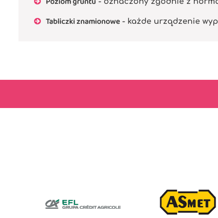
Poziom gruntu
- oznaczony zgodnie z normą P
Tabliczki znamionowe
- każde urządzenie wyp