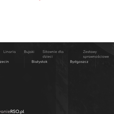
Linaria
Bujaki
Siłownie dla
Zestawy
dzieci
sprawnościowe
zecin
Białystok
Bydgoszcz
wanie
RSO.pl