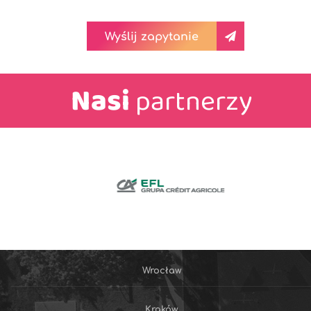
Wyślij zapytanie
Nasi
partnerzy
Wrocław
Kraków