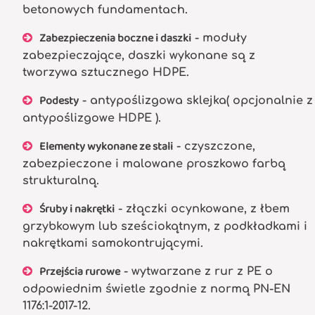
betonowych fundamentach.
Zabezpieczenia boczne i daszki
- moduły
zabezpieczające, daszki wykonane są z
tworzywa sztucznego HDPE.
Podesty
- antypoślizgowa sklejka( opcjonalnie z
antypoślizgowe HDPE ).
Elementy wykonane ze stali
- czyszczone,
zabezpieczone i malowane proszkowo farbą
strukturalną.
Śruby i nakrętki
- złączki ocynkowane, z łbem
grzybkowym lub sześciokątnym, z podkładkami i
nakrętkami samokontrującymi.
Przejścia rurowe
- wytwarzane z rur z PE o
odpowiednim świetle zgodnie z normą PN-EN
1176:1-2017-12.