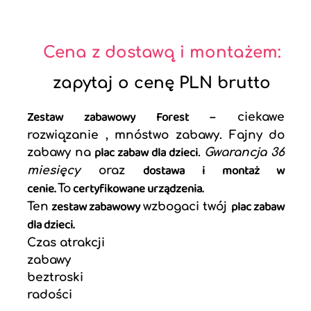
Cena z dostawą i montażem:
zapytaj o cenę PLN brutto
Zestaw zabawowy Forest
– ciekawe
rozwiązanie , mnóstwo zabawy. Fajny do
plac zabaw dla dzieci
zabawy na
.
Gwarancja 36
dostawa i montaż w
miesięcy
oraz
cenie.
certyfikowane urządzenia.
To
zestaw zabawowy
plac zabaw
Ten
wzbogaci twój
dla dzieci.
Czas atrakcji
zabawy
beztroski
radości