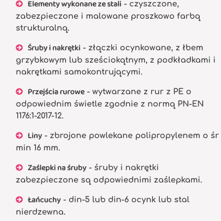
Elementy wykonane ze stali
- czyszczone,
zabezpieczone i malowane proszkowo farbą
strukturalną.
Śruby i nakrętki
- złączki ocynkowane, z łbem
grzybkowym lub sześciokątnym, z podkładkami i
nakrętkami samokontrującymi.
Przejścia rurowe
- wytwarzane z rur z PE o
odpowiednim świetle zgodnie z normą PN-EN
1176:1-2017-12.
Liny
- zbrojone powlekane polipropylenem o śr
min 16 mm.
Zaślepki na śruby
- śruby i nakrętki
zabezpieczone są odpowiednimi zaślepkami.
Łańcuchy
- din-5 lub din-6 ocynk lub stal
nierdzewna.