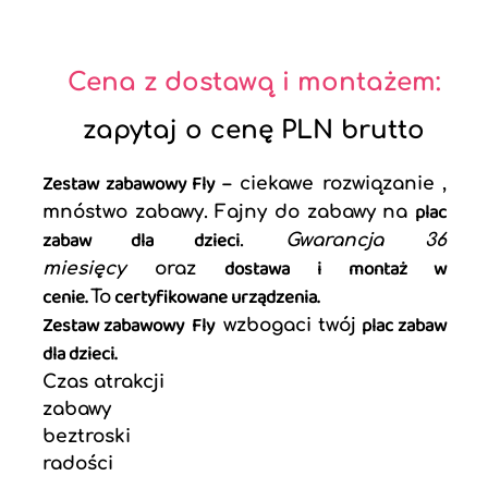
Cena z dostawą i montażem:
zapytaj o cenę PLN brutto
Zestaw zabawowy Fly
– ciekawe rozwiązanie ,
plac
mnóstwo zabawy. Fajny do zabawy na
zabaw dla dzieci
.
Gwarancja 36
dostawa i montaż w
miesięcy
oraz
cenie.
certyfikowane urządzenia.
To
Zestaw zabawowy Fly
plac zabaw
wzbogaci twój
dla dzieci.
Czas atrakcji
zabawy
beztroski
radości