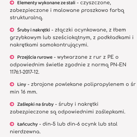
Elementy wykonane ze stali
- czyszczone,
zabezpieczone i malowane proszkowo farbą
strukturalną.
Śruby i nakrętki
- złączki ocynkowane, z łbem
grzybkowym lub sześciokątnym, z podkładkami i
nakrętkami samokontrującymi.
Przejścia rurowe
- wytwarzane z rur z PE o
odpowiednim świetle zgodnie z normą PN-EN
1176:1-2017-12.
Liny
- zbrojone powlekane polipropylenem o śr
min 16 mm.
Zaślepki na śruby
- śruby i nakrętki
zabezpieczone są odpowiednimi zaślepkami.
Łańcuchy
- din-5 lub din-6 ocynk lub stal
nierdzewna.