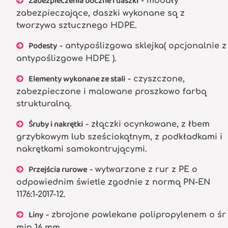
Zabezpieczenia boczne i daszki
- moduły
zabezpieczające, daszki wykonane są z
tworzywa sztucznego HDPE.
Podesty
- antypoślizgowa sklejka( opcjonalnie z
antypoślizgowe HDPE ).
Elementy wykonane ze stali
- czyszczone,
zabezpieczone i malowane proszkowo farbą
strukturalną.
Śruby i nakrętki
- złączki ocynkowane, z łbem
grzybkowym lub sześciokątnym, z podkładkami i
nakrętkami samokontrującymi.
Przejścia rurowe
- wytwarzane z rur z PE o
odpowiednim świetle zgodnie z normą PN-EN
1176:1-2017-12.
Liny
- zbrojone powlekane polipropylenem o śr
min 16 mm.