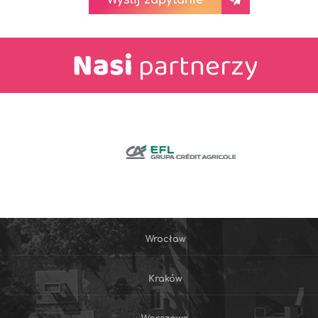
Wyślij zapytanie
Nasi
partnerzy
Wrocław
Kraków