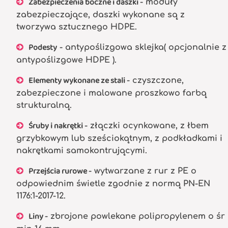
Zabezpieczenia boczne i daszki
- moduły
zabezpieczające, daszki wykonane są z
tworzywa sztucznego HDPE.
Podesty
- antypoślizgowa sklejka( opcjonalnie z
antypoślizgowe HDPE ).
Elementy wykonane ze stali
- czyszczone,
zabezpieczone i malowane proszkowo farbą
strukturalną.
Śruby i nakrętki
- złączki ocynkowane, z łbem
grzybkowym lub sześciokątnym, z podkładkami i
nakrętkami samokontrującymi.
Przejścia rurowe
- wytwarzane z rur z PE o
odpowiednim świetle zgodnie z normą PN-EN
1176:1-2017-12.
Liny
- zbrojone powlekane polipropylenem o śr