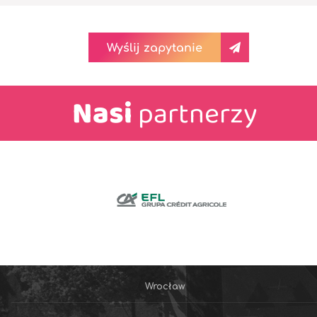
Wyślij zapytanie
Nasi
partnerzy
Wrocław