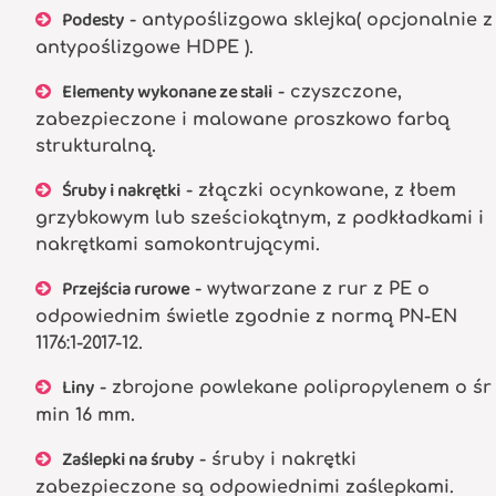
Podesty
- antypoślizgowa sklejka( opcjonalnie z
antypoślizgowe HDPE ).
Elementy wykonane ze stali
- czyszczone,
zabezpieczone i malowane proszkowo farbą
strukturalną.
Śruby i nakrętki
- złączki ocynkowane, z łbem
grzybkowym lub sześciokątnym, z podkładkami i
nakrętkami samokontrującymi.
Przejścia rurowe
- wytwarzane z rur z PE o
odpowiednim świetle zgodnie z normą PN-EN
1176:1-2017-12.
Liny
- zbrojone powlekane polipropylenem o śr
min 16 mm.
Zaślepki na śruby
- śruby i nakrętki
zabezpieczone są odpowiednimi zaślepkami.