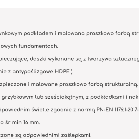
cynkowym podkładem i malowana proszkowo farbą str
nowych fundamentach.
ieczające, daszki wykonane są z tworzywa sztuczne
nie z antypoślizgowe HDPE ).
zpieczone i malowane proszkowo farbą strukturalną.
m grzybkowym lub sześciokątnym, z podkładkami i na
powiednim świetle zgodnie z normą PN-EN 1176:1-2017-
o śr min 16 mm.
eczone są odpowiednimi zaślepkami.