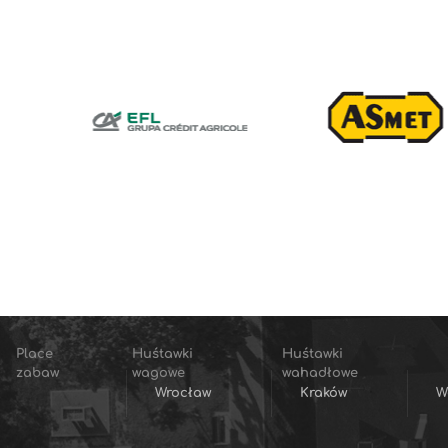
Place
Huśtawki
Huśtawki
zabaw
wagowe
wahadłowe
Wrocław
Kraków
W