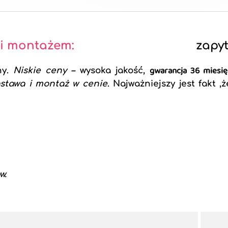
 i montażem:
zapyt
gwarancja 36 miesi
ny.
Niskie ceny
–
wysoka jakość,
stawa i montaż w cenie
. Najważniejszy jest fakt ,
w.