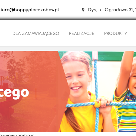
biuro@happyplacezabaw.pl
Dys, ul. Ogrodowa 31, 
DLA ZAMAWIAJĄCEGO
REALIZACJE
PRODUKTY
cego
abawowy andreas