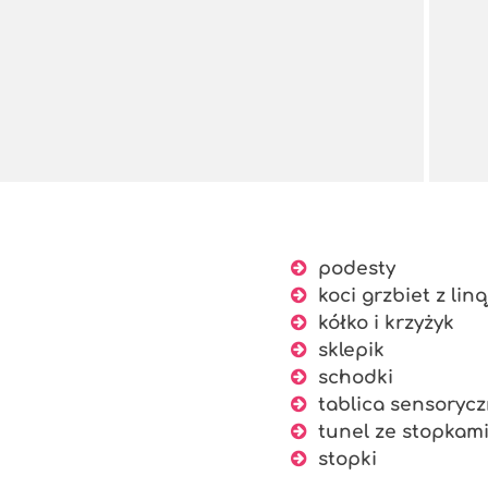
podesty
koci grzbiet z liną
kółko i krzyżyk
sklepik
schodki
tablica sensoryczn
tunel ze stopkam
stopki