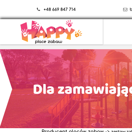
+48 669 847 714
Dla zamawiają
zestaw z
Producent placów zabaw
->