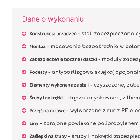
Dane o wykonaniu
Konstrukcja urządzeń
- stal, zabezpieczona 
Montaż
- mocowanie bezpośrednio w beto
Zabezpieczenia boczne i daszki
- moduły zabezp
Podesty
- antypoślizgowa sklejka( opcjonal
Elementy wykonane ze stali
- czyszczone, zabe
Śruby i nakrętki
- złączki ocynkowane, z łbe
Przejścia rurowe
- wytwarzane z rur z PE o od
Liny
- zbrojone powlekane polipropylenem 
Zaślepki na śruby
- śruby i nakrętki zabezpi