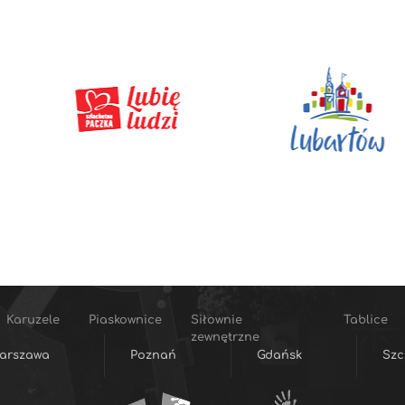
Karuzele
Piaskownice
Siłownie
Tablice
zewnętrzne
arszawa
Poznań
Gdańsk
Szc