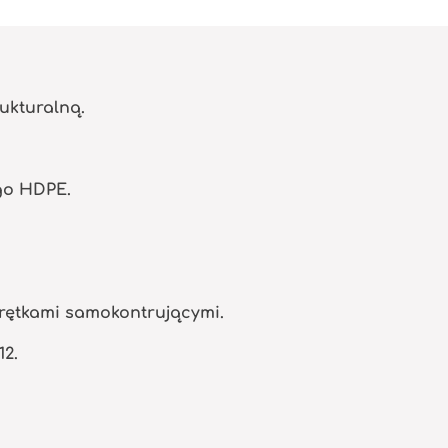
ukturalną.
go HDPE.
krętkami samokontrującymi.
12.