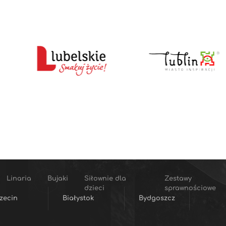
Linaria
Bujaki
Siłownie dla
Zestawy
dzieci
sprawnościowe
zecin
Białystok
Bydgoszcz