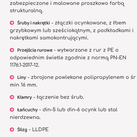
zabezpieczone i malowane proszkowo farbą
strukturalną.
Śruby i nakrętki
- złączki ocynkowane, z łbem
grzybkowym lub sześciokątnym, z podkładkami i
nakrętkami samokontrującymi.
Przejścia rurowe
- wytwarzane z rur z PE o
odpowiednim świetle zgodnie z normą PN-EN
1176:1-2017-12.
Liny
- zbrojone powlekane polipropylenem o śr
min 16 mm.
Klamry
- łączenie bez śrub.
Łańcuchy
- din-5 lub din-6 ocynk lub stal
nierdzewna.
Ślizg
- LLDPE