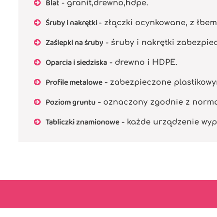
Blat
- granit,drewno,hdpe.
Śruby i nakrętki
- złączki ocynkowane, z łbe
Zaślepki na śruby
- śruby i nakrętki zabezpi
Oparcia i siedziska
- drewno i HDPE.
Profile metalowe
- zabezpieczone plastikowy
Poziom gruntu
- oznaczony zgodnie z normą P
Tabliczki znamionowe
- każde urządzenie wyp