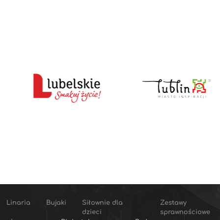
Linaria
Bujaki
Siłownie dla
Zestawy
dzieci
sprawnościowe