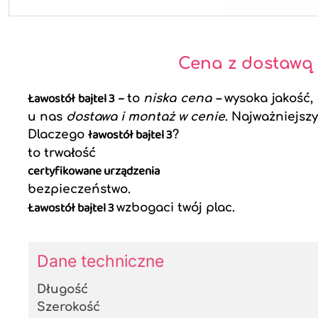
Cena z dostawą
Ławostół bajtel 3 –
to
niska cena –
wysoka jakość,
u nas
dostawa i montaż w cenie
. Najważniejszy
ławostół bajtel 3
Dlaczego
?
to trwałość
certyfikowane urządzenia
bezpieczeństwo.
Ławostół bajtel 3
wzbogaci twój plac.
Dane techniczne
Długość
Szerokość