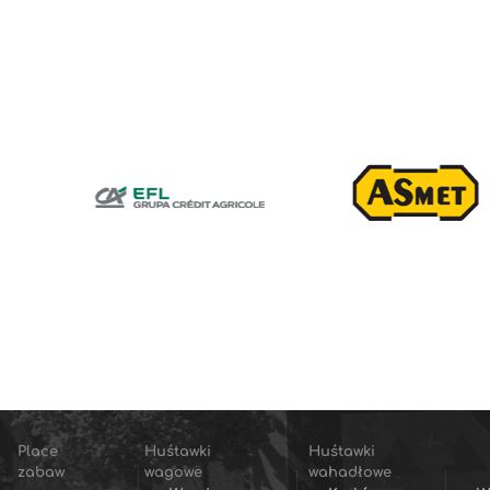
Place
Huśtawki
Huśtawki
zabaw
wagowe
wahadłowe