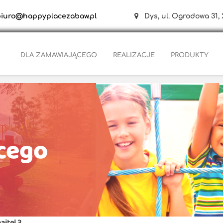
biuro@happyplacezabaw.pl
Dys, ul. Ogrodowa 31, 
DLA ZAMAWIAJĄCEGO
REALIZACJE
PRODUKTY
cego
ajtel 3