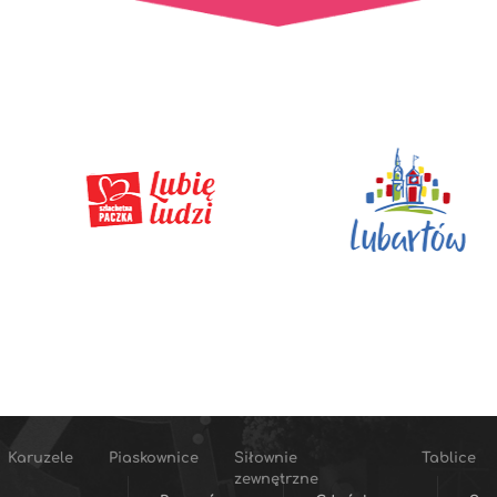
Karuzele
Piaskownice
Siłownie
Tablice
zewnętrzne