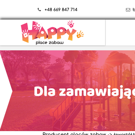
+48 669 847 714
Dla zamawiają
ławostół b
Producent placów zabaw
->