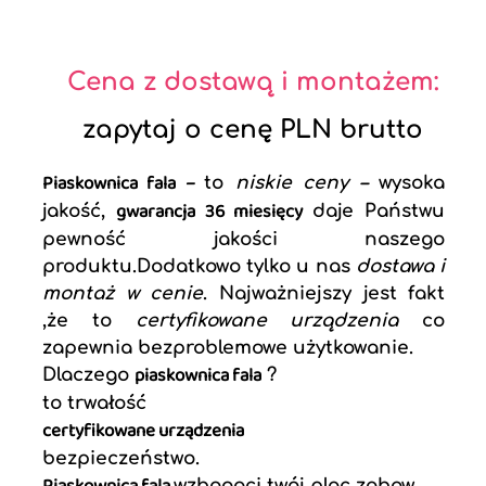
Cena z dostawą i montażem:
zapytaj o cenę PLN brutto
Piaskownica fala –
to
niskie ceny –
wysoka
gwarancja 36 miesięcy
jakość,
daje Państwu
pewność jakości naszego
produktu.Dodatkowo tylko u nas
dostawa i
montaż w cenie
. Najważniejszy jest fakt
,że to
certyfikowane urządzenia
co
zapewnia bezproblemowe użytkowanie.
piaskownica fala
Dlaczego
?
to trwałość
certyfikowane urządzenia
bezpieczeństwo.
wzbogaci twój plac zabaw.