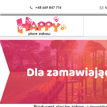
+48 669 847 714
Dla zamawiają
ławostół 
Producent placów zabaw
->