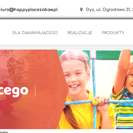
biuro@happyplacezabaw.pl
Dys, ul. Ogrodowa 31, 
DLA ZAMAWIAJĄCEGO
REALIZACJE
PRODUKTY
cego
maja