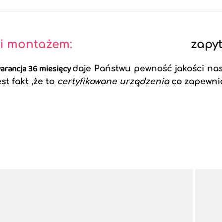
 i montażem:
zapyt
arancja 36 miesięcy
daje Państwu pewność jakości na
st fakt ,że to
certyfikowane urządzenia
co zapewni