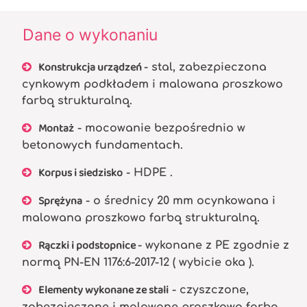
Dane o wykonaniu
Konstrukcja urządzeń
- stal, zabezpieczona
cynkowym podkładem i malowana proszkowo
farbą strukturalną.
Montaż
- mocowanie bezpośrednio w
betonowych fundamentach.
Korpus i siedzisko
- HDPE .
Sprężyna
- o średnicy 20 mm ocynkowana i
malowana proszkowo farbą strukturalną.
Rączki i podstopnice
- wykonane z PE zgodnie z
normą PN-EN 1176:6-2017-12 ( wybicie oka ).
Elementy wykonane ze stali
- czyszczone,
zabezpieczone i malowane proszkowo farbą