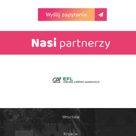
Wyślij zapytanie
Nasi
partnerzy
Wrocław
Kraków