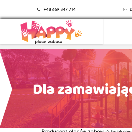
+48 669 847 714
Dla zamawiają
bujak sow
Producent placów zabaw
->