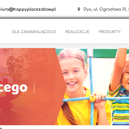
biuro@happyplacezabaw.pl
Dys, ul. Ogrodowa 31, 
DLA ZAMAWIAJĄCEGO
REALIZACJE
PRODUKTY
cego
a