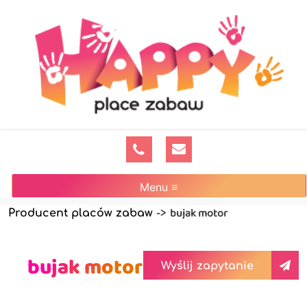
Menu ≡
bujak motor
Producent placów zabaw
->
bujak motor
Wyślij zapytanie