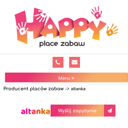
Menu ≡
altanka
Producent placów zabaw
->
altanka
Wyślij zapytanie